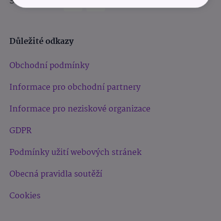
Sledujte nás:
Důležité odkazy
Obchodní podmínky
Informace pro obchodní partnery
Informace pro neziskové organizace
GDPR
Podmínky užití webových stránek
Obecná pravidla soutěží
Cookies