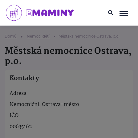
Domů
Nemoci dětí
Městská nemocnice Ostrava, p.o.
Městská nemocnice Ostrava,
p.o.
Kontakty
Adresa
Nemocniční, Ostrava-město
IČO
00635162