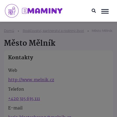
Domů
Rodičovství, partnerství a rodinný život
Město Mělník
Město Mělník
Kontakty
Web
http://www.melnik.cz
Telefon
+420 315 635 111
E-mail