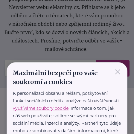
Newsletter webu eMaminy.cz. Přihlaste se k jeho
odběru a čtěte o tématech, které vám pomohou
v náročném období nebo zpříjemní rodinný život.
Buďte první, kdo se dozví o nových článcích, akcích a
událostech. Prosíme, potvrďte odběr ve vaší e-
mailové schránce.
×
Odeslat
Maximální bezpečí pro vaše
soukromí a cookies
K personalizaci obsahu a reklam, poskytování
funkcí sociálních médií a analýze naší návštěvnosti
využíváme soubory cookie
. Informace o tom, jak
náš web používáte, sdílíme se svými partnery pro
sociální média, inzerci a analýzy. Partneři tyto údaje
mohou zkombinovat s dalšími informacemi, které