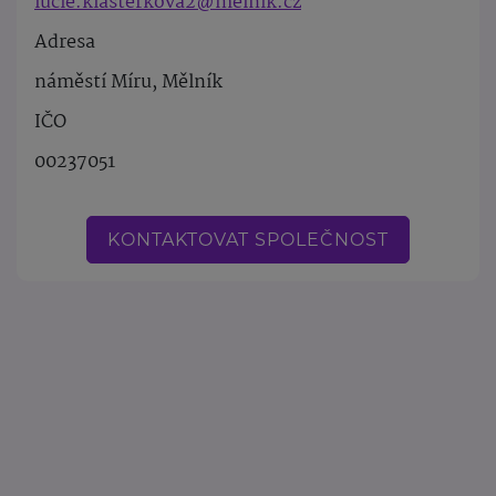
lucie.klasterkova2@melnik.cz
Adresa
náměstí Míru, Mělník
IČO
00237051
KONTAKTOVAT SPOLEČNOST