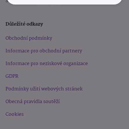
Sledujte nás:
Důležité odkazy
Obchodní podmínky
Informace pro obchodní partnery
Informace pro neziskové organizace
GDPR
Podmínky užití webových stránek
Obecná pravidla soutěží
Cookies