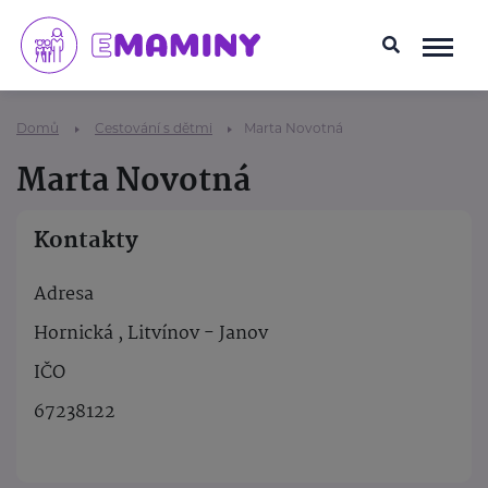
Domů
Cestování s dětmi
Marta Novotná
Marta Novotná
Kontakty
Adresa
Hornická , Litvínov - Janov
IČO
67238122