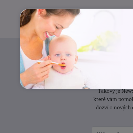
Pravidelný přísun
Takový je News
které vám pomoh
dozví o nových 