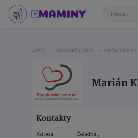
Domů
Cestování s dětmi
Marián Klabník
Marián K
Kontakty
Adresa
Čeladná ,