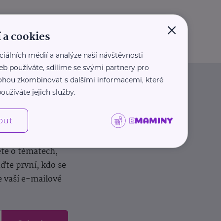
×
 a cookies
ciálních médií a analýze naší návštěvnosti
eb používáte, sdílíme se svými partnery pro
 mohou zkombinovat s dalšími informacemi, které
oužíváte jejich služby.
out
dílení zkušeností.
ěte o tématech,
te první, kdo se
e vaší e-mailové