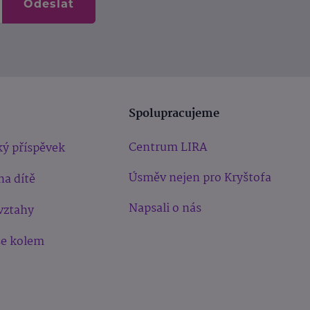
Odeslat
Spolupracujeme
Centrum LIRA
ý příspěvek
Úsměv nejen pro Kryštofa
na dítě
Napsali o nás
vztahy
še kolem