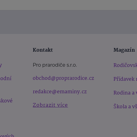
Kontakt
Magazín
y
Rodičovsk
Pro prarodiče s.r.o.
obchod@proprarodice.cz
hodní
Přídavek 
redakce@emaminy.cz
Rodina a 
skové
Zobrazit více
Škola a v
bových