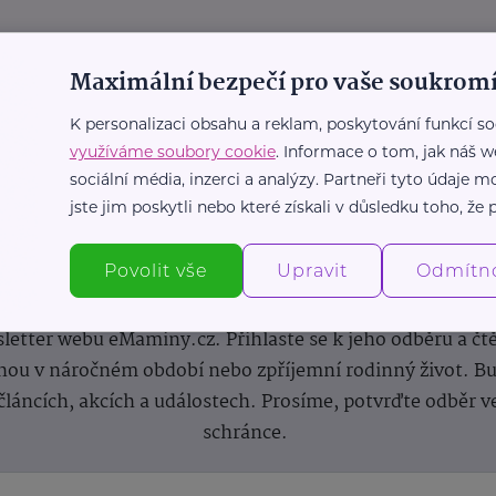
Maximální bezpečí pro vaše soukromí
K personalizaci obsahu a reklam, poskytování funkcí so
využíváme soubory cookie
. Informace o tom, jak náš w
sociální média, inzerci a analýzy. Partneři tyto údaje
jste jim poskytli nebo které získali v důsledku toho, že p
Newsletter
Povolit vše
Upravit
Odmítn
 novinek, inspirace na každý den, podpora pro rodiče i s
letter webu eMaminy.cz. Přihlaste se k jeho odběru a čt
ou v náročném období nebo zpříjemní rodinný život. Buď
článcích, akcích a událostech. Prosíme, potvrďte odběr v
schránce.