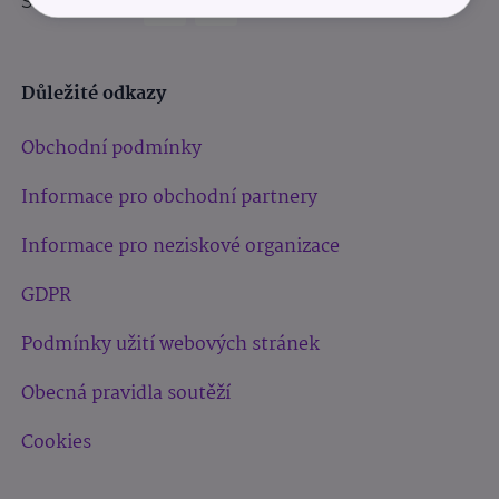
Sledujte nás:
Důležité odkazy
Obchodní podmínky
Informace pro obchodní partnery
Informace pro neziskové organizace
GDPR
Podmínky užití webových stránek
Obecná pravidla soutěží
Cookies