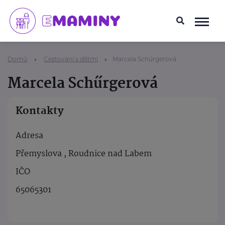
Domů
Cestování s dětmi
Marcela Schűrgerová
Marcela Schűrgerová
Kontakty
Adresa
Přemyslova , Roudnice nad Labem
IČO
65065301