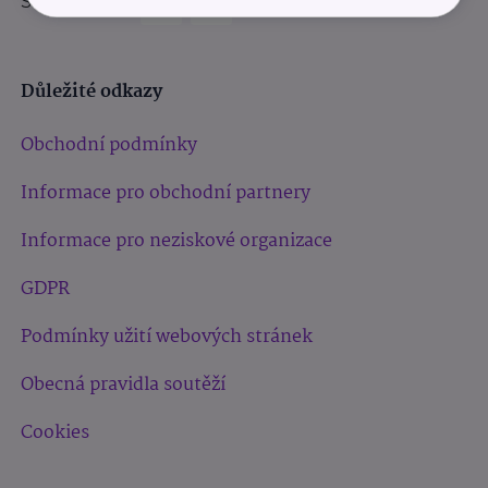
Sledujte nás:
Důležité odkazy
Obchodní podmínky
Informace pro obchodní partnery
Informace pro neziskové organizace
GDPR
Podmínky užití webových stránek
Obecná pravidla soutěží
Cookies