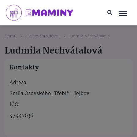
Domů
Cestování s dětmi
Ludmila Nechvátalová
Ludmila Nechvátalová
Kontakty
Adresa
Smila Osovského, Třebíč - Jejkov
IČO
47447036