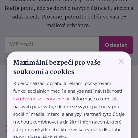
Buďte první, kdo se dozví o nových článcích, akcích a
událostech. Prosíme, potvrďte odběr ve vaší e-
mailové schránce.
Odeslat
×
Maximální bezpečí pro vaše
soukromí a cookies
K personalizaci obsahu a reklam, poskytování
funkcí sociálních médií a analýze naší návštěvnosti
využíváme soubory cookie
. Informace o tom, jak
náš web používáte, sdílíme se svými partnery pro
sociální média, inzerci a analýzy. Partneři tyto údaje
mohou zkombinovat s dalšími informacemi, které
jste jim poskytli nebo které získali v důsledku toho,
že používáte jejich služby.