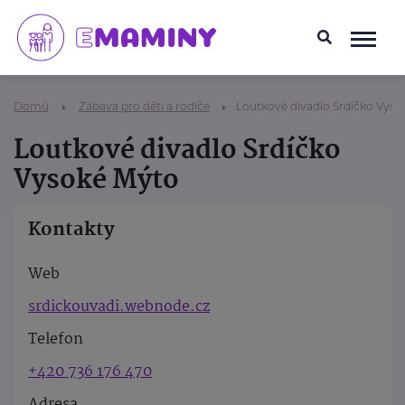
Domů
Zábava pro děti a rodiče
Loutkové divadlo Srdíčko Vyso
Loutkové divadlo Srdíčko
Vysoké Mýto
Kontakty
Web
srdickouvadi.webnode.cz
Telefon
+420 736 176 470
Adresa