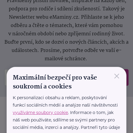
Pravidelný přísun novinek, inspirace na každý den,
podpora pro rodiče i sdílení zkušeností. Takový je
Newsletter webu eMaminy.cz. Přihlaste se k jeho
odběru a čtěte o tématech, které vám pomohou
v náročném období nebo zpříjemní rodinný život.
Buďte první, kdo se dozví o nových článcích, akcích a
událostech. Prosíme, potvrďte odběr ve vaší e-
mailové schránce.
×
Maximální bezpečí pro vaše
Odeslat
soukromí a cookies
K personalizaci obsahu a reklam, poskytování
funkcí sociálních médií a analýze naší návštěvnosti
využíváme soubory cookie
. Informace o tom, jak
náš web používáte, sdílíme se svými partnery pro
sociální média, inzerci a analýzy. Partneři tyto údaje