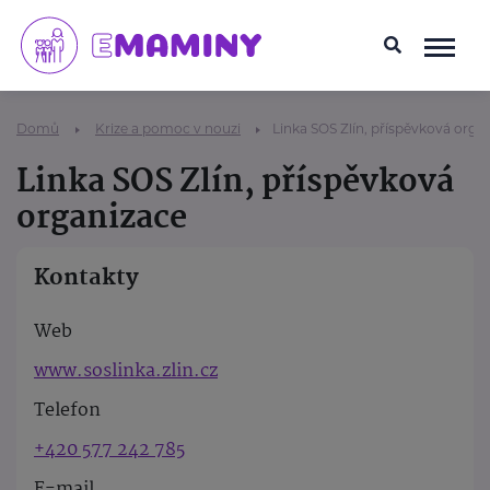
Domů
Krize a pomoc v nouzi
Linka SOS Zlín, příspěvková orga
Linka SOS Zlín, příspěvková
organizace
Kontakty
Web
www.soslinka.zlin.cz
Telefon
+420 577 242 785
E-mail