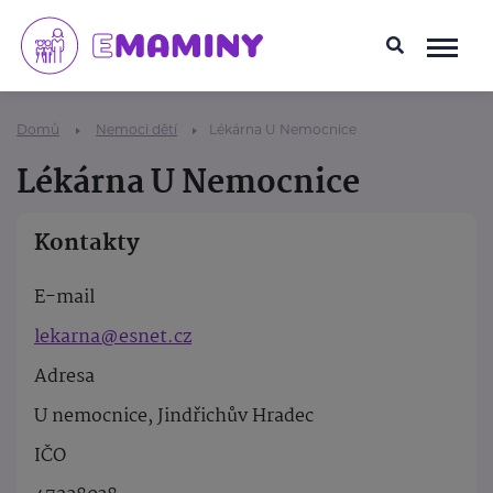
Domů
Nemoci dětí
Lékárna U Nemocnice
Lékárna U Nemocnice
Kontakty
E-mail
lekarna@esnet.cz
Adresa
U nemocnice, Jindřichův Hradec
IČO