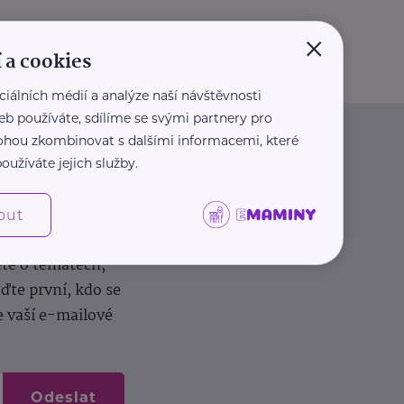
×
 a cookies
ciálních médií a analýze naší návštěvnosti
eb používáte, sdílíme se svými partnery pro
 mohou zkombinovat s dalšími informacemi, které
oužíváte jejich služby.
out
dílení zkušeností.
ěte o tématech,
te první, kdo se
e vaší e-mailové
Odeslat