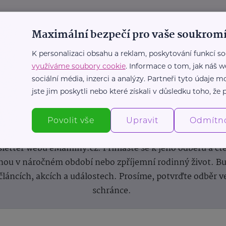
Maximální bezpečí pro vaše soukromí
K personalizaci obsahu a reklam, poskytování funkcí so
využíváme soubory cookie
. Informace o tom, jak náš w
sociální média, inzerci a analýzy. Partneři tyto údaje
jste jim poskytli nebo které získali v důsledku toho, že p
Newsletter
Povolit vše
Upravit
Odmítn
 novinek, inspirace na každý den, podpora pro rodiče i s
letter webu eMaminy.cz. Přihlaste se k jeho odběru a čt
ou v náročném období nebo zpříjemní rodinný život. Buď
článcích, akcích a událostech. Prosíme, potvrďte odběr v
schránce.