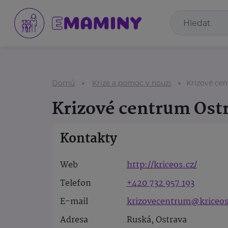
Domů
Krize a pomoc v nouzi
Krizové cen
Krizové centrum Ostr
Kontakty
Web
http://kriceos.cz/
Telefon
+420 732 957 193
E-mail
krizovecentrum@kriceos
Adresa
Ruská, Ostrava