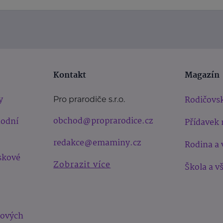
Kontakt
Magazín
y
Rodičovsk
Pro prarodiče s.r.o.
obchod@proprarodice.cz
hodní
Přídavek 
redakce@emaminy.cz
Rodina a 
skové
Zobrazit více
Škola a v
bových