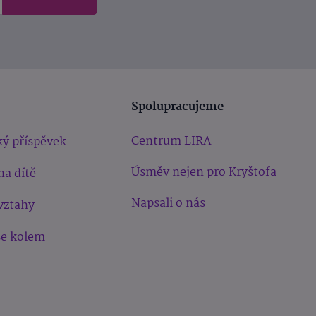
Spolupracujeme
Centrum LIRA
ý příspěvek
Úsměv nejen pro Kryštofa
na dítě
Napsali o nás
vztahy
še kolem