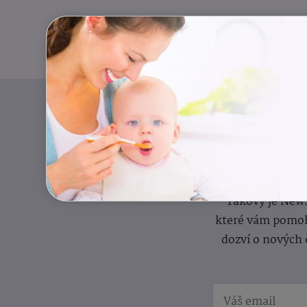
Pravidelný přísun
Takový je News
které vám pomoh
dozví o nových 