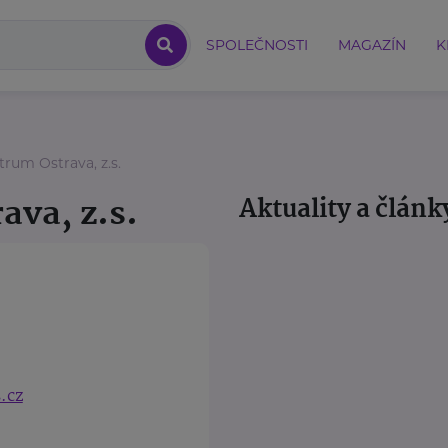
SPOLEČNOSTI
MAGAZÍN
K
trum Ostrava, z.s.
ava, z.s.
Aktuality a článk
.cz