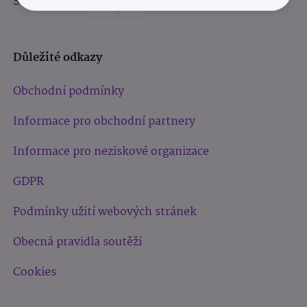
Sledujte nás:
Důležité odkazy
Obchodní podmínky
Informace pro obchodní partnery
Informace pro neziskové organizace
GDPR
Podmínky užití webových stránek
Obecná pravidla soutěží
Cookies