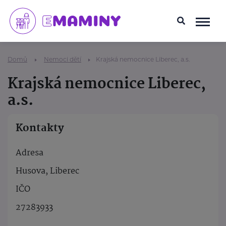
Domů
Nemoci dětí
Krajská nemocnice Liberec, a.s.
Krajská nemocnice Liberec,
a.s.
Kontakty
Adresa
Husova, Liberec
IČO
27283933