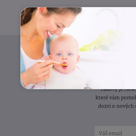
Pravidelný přísun
Takový je News
které vám pomoh
dozví o nových 