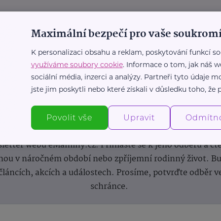
Maximální bezpečí pro vaše soukromí
K personalizaci obsahu a reklam, poskytování funkcí so
využíváme soubory cookie
. Informace o tom, jak náš w
sociální média, inzerci a analýzy. Partneři tyto údaje
jste jim poskytli nebo které získali v důsledku toho, že p
Newsletter
Povolit vše
Upravit
Odmítn
 novinek, inspirace na každý den, podpora pro rodiče i s
letter webu eMaminy.cz. Přihlaste se k jeho odběru a čt
ou v náročném období nebo zpříjemní rodinný život. Buď
článcích, akcích a událostech. Prosíme, potvrďte odběr v
schránce.