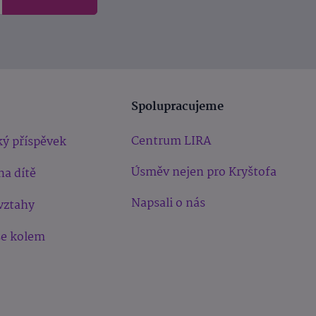
Spolupracujeme
Centrum LIRA
ý příspěvek
Úsměv nejen pro Kryštofa
na dítě
Napsali o nás
vztahy
še kolem