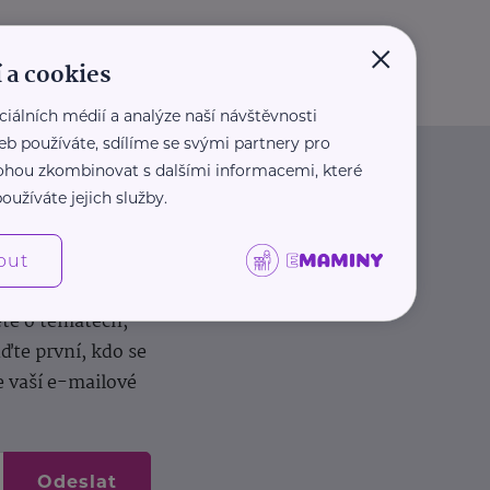
×
 a cookies
ciálních médií a analýze naší návštěvnosti
eb používáte, sdílíme se svými partnery pro
 mohou zkombinovat s dalšími informacemi, které
oužíváte jejich služby.
out
dílení zkušeností.
ěte o tématech,
te první, kdo se
e vaší e-mailové
Odeslat