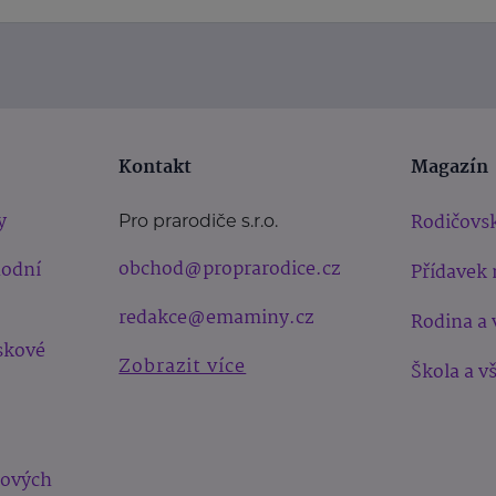
Kontakt
Magazín
y
Rodičovsk
Pro prarodiče s.r.o.
obchod@proprarodice.cz
hodní
Přídavek 
redakce@emaminy.cz
Rodina a 
skové
Zobrazit více
Škola a v
bových