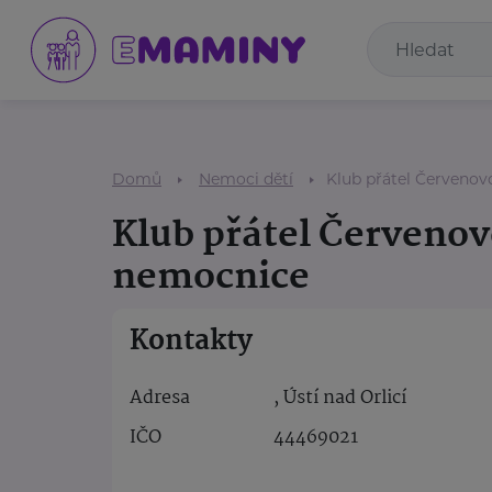
Domů
Nemoci dětí
Klub přátel Červeno
Klub přátel Červeno
nemocnice
Kontakty
Adresa
, Ústí nad Orlicí
IČO
44469021