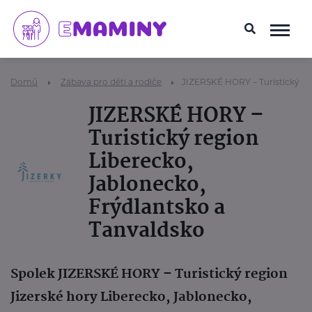
Domů
Zábava pro děti a rodiče
JIZERSKÉ HORY – Turistický re
JIZERSKÉ HORY –
Turistický region
Liberecko,
Jablonecko,
Frýdlantsko a
Tanvaldsko
Spolek JIZERSKÉ HORY – Turistický region
Jizerské hory Liberecko, Jablonecko,