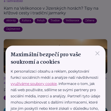
a Tanvaldsko
Kam na Velikonoce v Jizerských horách? Tipy na
křížové cesty i tradiční jarmarky
Aktivity
Kultura
Pohyb
Tradice
Velikonoce
Zábava
Zajímavost
×
Maximální bezpečí pro vaše
soukromí a cookies
K personalizaci obsahu a reklam, poskytování
funkcí sociálních médií a analýze naší návštěvnosti
JIZERSKÉ HORY – Turistický region Liberecko, Jablonecko, Frýdlantsko
a Tanvaldsko
využíváme soubory cookie
. Informace o tom, jak
náš web používáte, sdílíme se svými partnery pro
Podzimní pohoda krok za krokem
sociální média, inzerci a analýzy. Partneři tyto údaje
Aktivity
Cestování
Děti
Rodina
Zajímavost
mohou zkombinovat s dalšími informacemi, které
jste jim poskytli nebo které získali v důsledku toho,