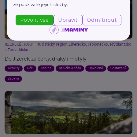
že používáte jejich služby.
Povolit vše
Upravit
Odmítnout
JIZERSKÉ HORY – Turistický region Liberecko, Jablonecko, Frýdlantsko
a Tanvaldsko
Do Jizerek za čerty, draky i motýly
Aktivity
Děti
Rodina
Babička a děda
Dovolená
Cestování
Zábava