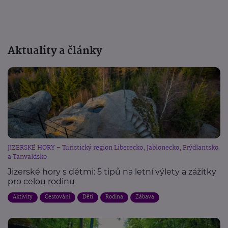
Aktuality a články
JIZERSKÉ HORY – Turistický region Liberecko, Jablonecko, Frýdlantsko
a Tanvaldsko
Jizerské hory s dětmi: 5 tipů na letní výlety a zážitky
pro celou rodinu
Aktivity
Cestování
Děti
Rodina
Zábava