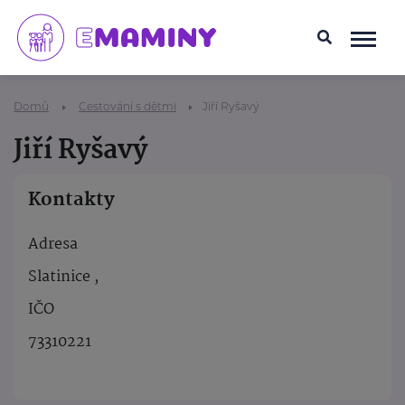
Domů
Cestování s dětmi
Jiří Ryšavý
Jiří Ryšavý
Kontakty
Adresa
Slatinice ,
IČO
73310221