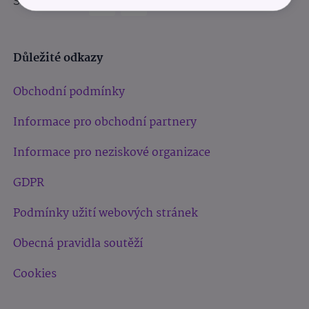
Sledujte nás:
Důležité odkazy
Obchodní podmínky
Informace pro obchodní partnery
Informace pro neziskové organizace
GDPR
Podmínky užití webových stránek
Obecná pravidla soutěží
Cookies