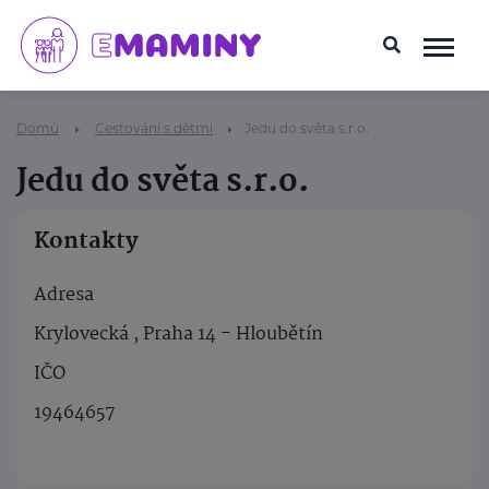
Domů
Cestování s dětmi
Jedu do světa s.r.o.
Jedu do světa s.r.o.
Kontakty
Adresa
Krylovecká , Praha 14 - Hloubětín
IČO
19464657