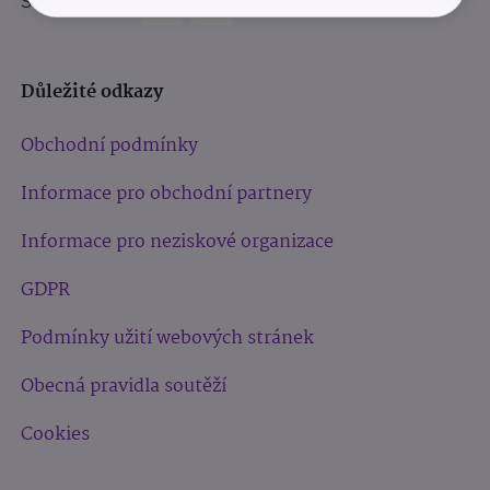
Sledujte nás:
Důležité odkazy
Obchodní podmínky
Informace pro obchodní partnery
Informace pro neziskové organizace
GDPR
Podmínky užití webových stránek
Obecná pravidla soutěží
Cookies