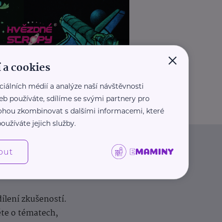
×
 a cookies
ciálních médií a analýze naší návštěvnosti
REKLAMA
eb používáte, sdílíme se svými partnery pro
 mohou zkombinovat s dalšími informacemi, které
oužíváte jejich služby.
out
dílení zkušeností.
ěte o tématech,