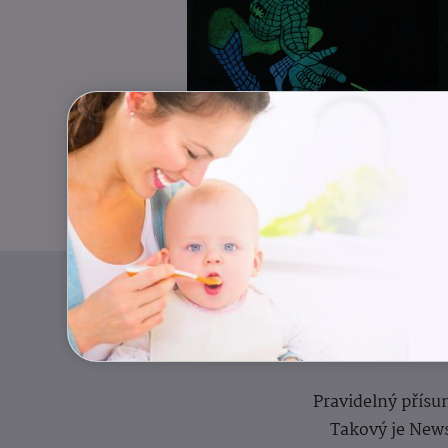
Pravidelný přísun
Takový je News