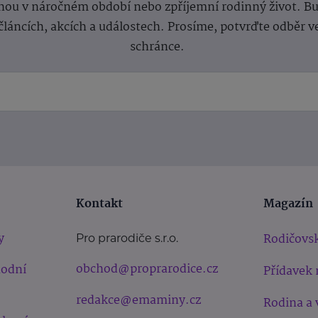
ou v náročném období nebo zpříjemní rodinný život. Buď
článcích, akcích a událostech. Prosíme, potvrďte odběr v
schránce.
Kontakt
Magazín
y
Rodičovsk
Pro prarodiče s.r.o.
obchod@proprarodice.cz
hodní
Přídavek 
redakce@emaminy.cz
Rodina a 