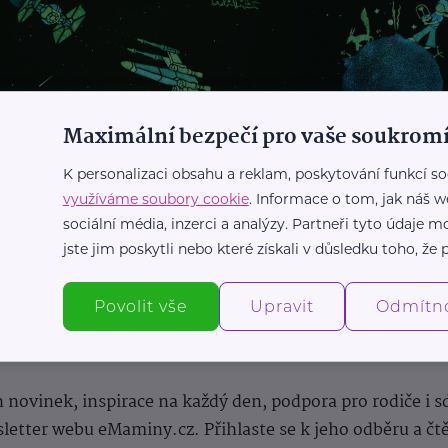
Maximální bezpečí pro vaše soukromí
K personalizaci obsahu a reklam, poskytování funkcí so
využíváme soubory cookie
. Informace o tom, jak náš w
sociální média, inzerci a analýzy. Partneři tyto údaje
jste jim poskytli nebo které získali v důsledku toho, že p
Povolit vše
Upravit
Odmítn
Newsletter
 novinek, inspirace na každý den, podpora pro rodiče i s
letter webu eMaminy.cz. Přihlaste se k jeho odběru a čt