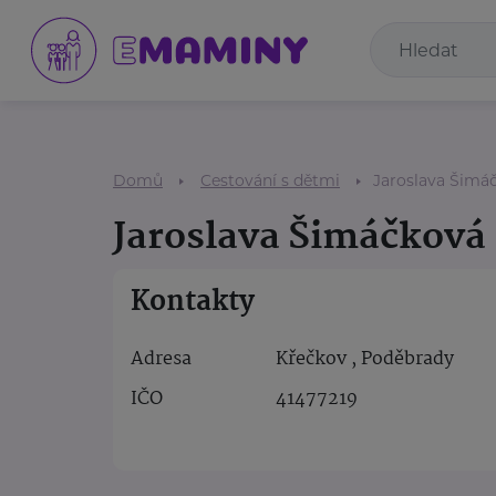
Domů
Cestování s dětmi
Jaroslava Šimá
Jaroslava Šimáčková
Kontakty
Adresa
Křečkov , Poděbrady
IČO
41477219