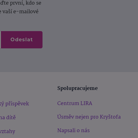
te první, kdo se
e vaší e-mailové
Odeslat
Spolupracujeme
Centrum LIRA
ý příspěvek
Úsměv nejen pro Kryštofa
na dítě
Napsali o nás
vztahy