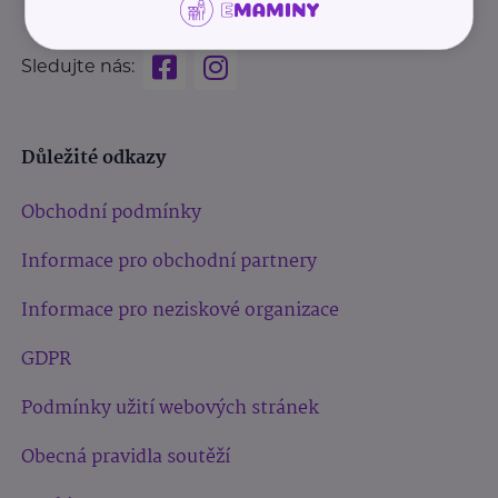
Sledujte nás:
Důležité odkazy
Obchodní podmínky
Informace pro obchodní partnery
Informace pro neziskové organizace
GDPR
Podmínky užití webových stránek
Obecná pravidla soutěží