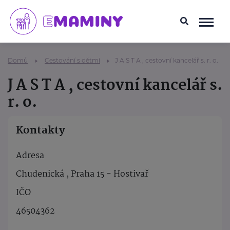
Domů
Cestování s dětmi
J A S T A , cestovní kancelář s. r. o.
J A S T A , cestovní kancelář s.
r. o.
Kontakty
Adresa
Chudenická , Praha 15 - Hostivař
IČO
46504362