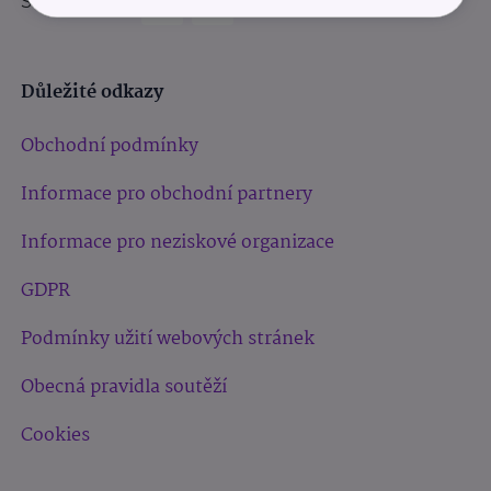
Sledujte nás:
Důležité odkazy
Obchodní podmínky
Informace pro obchodní partnery
Informace pro neziskové organizace
GDPR
Podmínky užití webových stránek
Obecná pravidla soutěží
Cookies