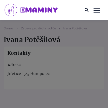
Domů
Zábava pro děti a rodiče
Ivana Potěšilová
Ivana Potěšilová
Kontakty
Adresa
Jiřetice 154, Humpolec