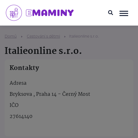
Domů
Cestování s dětmi
Italieonline s.r.o.
Italieonline s.r.o.
Kontakty
Adresa
Bryksova , Praha 14 - Černý Most
IČO
27614140