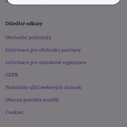
Sledujte nás:
Důležité odkazy
Obchodní podmínky
Informace pro obchodní partnery
Informace pro neziskové organizace
GDPR
Podmínky užití webových stránek
Obecná pravidla soutěží
Cookies