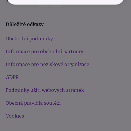
Sledujte nás:
Důležité odkazy
Obchodní podmínky
Informace pro obchodní partnery
Informace pro neziskové organizace
GDPR
Podmínky užití webových stránek
Obecná pravidla soutěží
Cookies