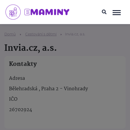
Domů
Cestování s dětmi
Invia.cz, a.s.
Invia.cz, a.s.
Kontakty
Adresa
Bělehradská , Praha 2 - Vinohrady
IČO
26702924