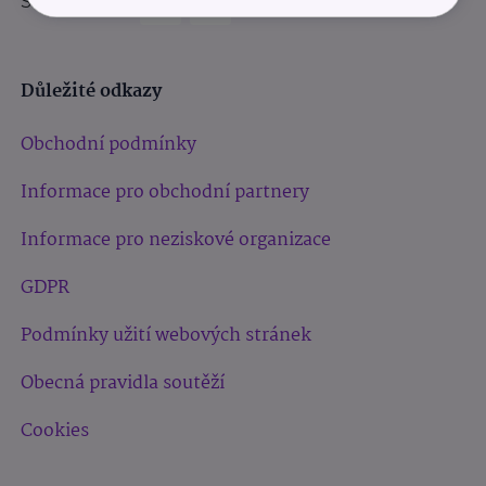
Sledujte nás:
Důležité odkazy
Obchodní podmínky
Informace pro obchodní partnery
Informace pro neziskové organizace
GDPR
Podmínky užití webových stránek
Obecná pravidla soutěží
Cookies