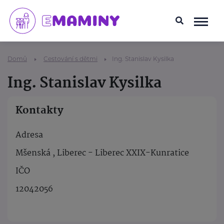
Domů
Cestování s dětmi
Ing. Stanislav Kysilka
Ing. Stanislav Kysilka
Kontakty
Adresa
Mšenská , Liberec - Liberec XXIX-Kunratice
IČO
12042056