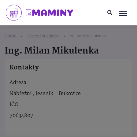
Domů
Cestování s dětmi
Ing. Milan Mikulenka
Ing. Milan Mikulenka
Kontakty
Adresa
Nábřežní , Jeseník - Bukovice
IČO
70634807