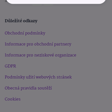
Sledujte nás:
Důležité odkazy
Obchodní podmínky
Informace pro obchodní partnery
Informace pro neziskové organizace
GDPR
Podmínky užití webových stránek
Obecná pravidla soutěží
Cookies