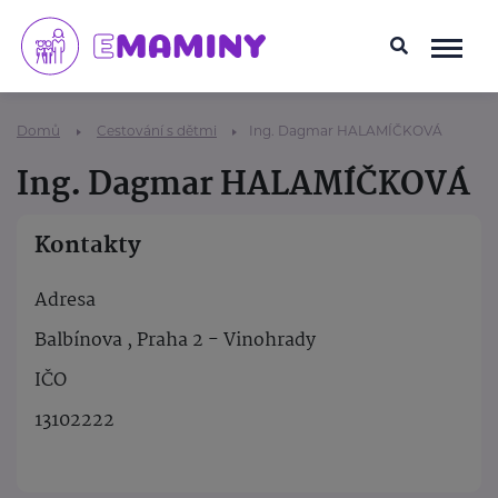
Domů
Cestování s dětmi
Ing. Dagmar HALAMÍČKOVÁ
Ing. Dagmar HALAMÍČKOVÁ
Kontakty
Adresa
Balbínova , Praha 2 - Vinohrady
IČO
13102222