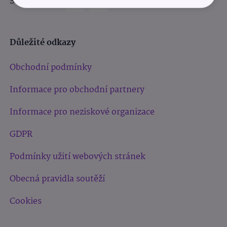
Sledujte nás:
Důležité odkazy
Obchodní podmínky
Informace pro obchodní partnery
Informace pro neziskové organizace
GDPR
Podmínky užití webových stránek
Obecná pravidla soutěží
Cookies