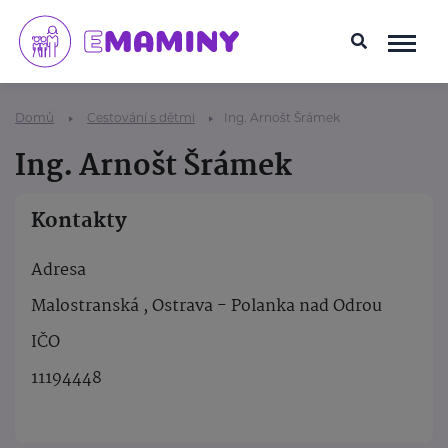
Domů
Cestování s dětmi
Ing. Arnošt Šrámek
Ing. Arnošt Šrámek
Kontakty
Adresa
Malostranská , Ostrava - Polanka nad Odrou
IČO
11194448