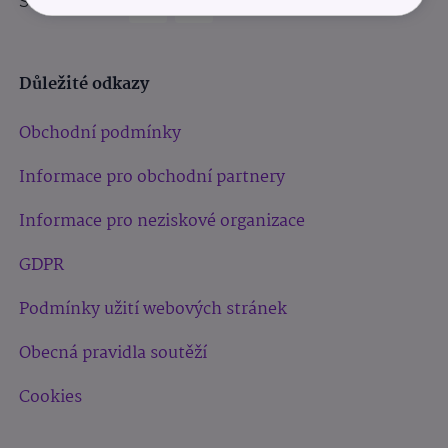
Sledujte nás:
Důležité odkazy
Obchodní podmínky
Informace pro obchodní partnery
Informace pro neziskové organizace
GDPR
Podmínky užití webových stránek
Obecná pravidla soutěží
Cookies