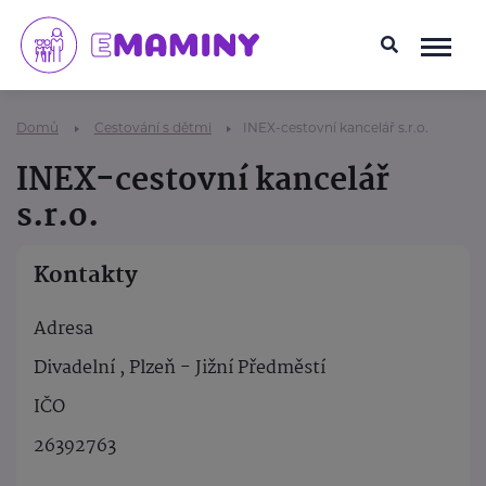
Domů
Cestování s dětmi
INEX-cestovní kancelář s.r.o.
INEX-cestovní kancelář
s.r.o.
Kontakty
Adresa
Divadelní , Plzeň - Jižní Předměstí
IČO
26392763