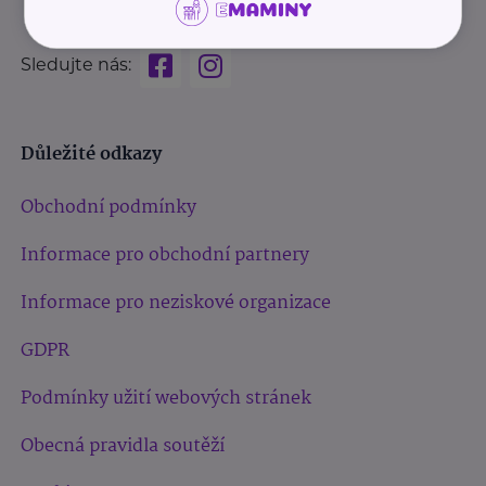
Sledujte nás:
Důležité odkazy
Obchodní podmínky
Informace pro obchodní partnery
Informace pro neziskové organizace
GDPR
Podmínky užití webových stránek
Obecná pravidla soutěží