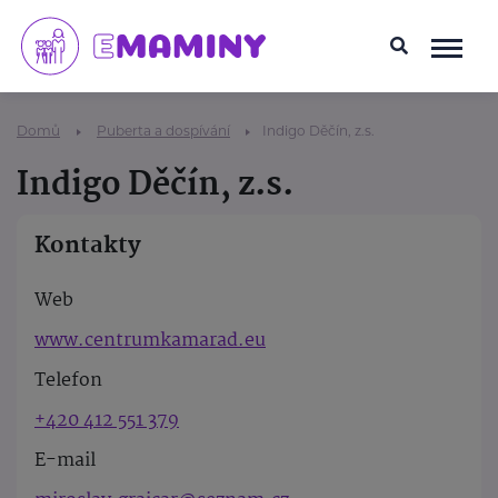
Domů
Puberta a dospívání
Indigo Děčín, z.s.
Indigo Děčín, z.s.
Kontakty
Web
www.centrumkamarad.eu
Telefon
+420 412 551 379
E-mail