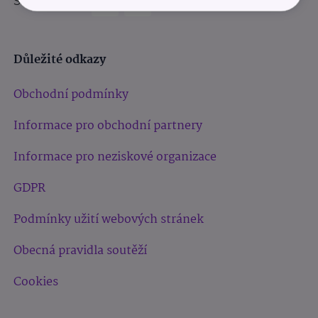
Sledujte nás:
Důležité odkazy
Obchodní podmínky
Informace pro obchodní partnery
Informace pro neziskové organizace
GDPR
Podmínky užití webových stránek
Obecná pravidla soutěží
Cookies