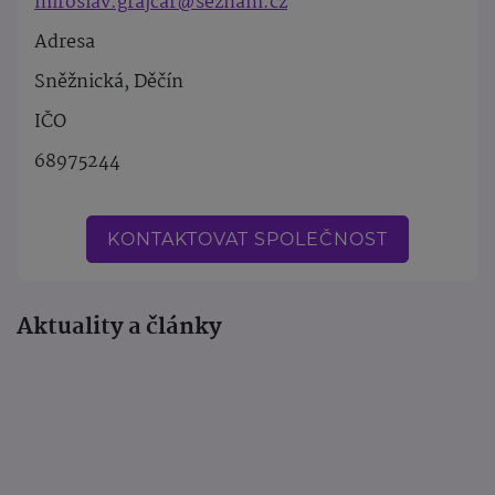
miroslav.grajcar@seznam.cz
Adresa
Sněžnická, Děčín
IČO
68975244
KONTAKTOVAT SPOLEČNOST
Aktuality a články