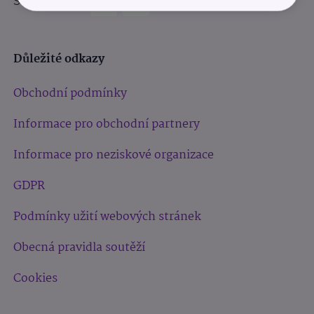
Sledujte nás:
Důležité odkazy
Obchodní podmínky
Informace pro obchodní partnery
Informace pro neziskové organizace
GDPR
Podmínky užití webových stránek
Obecná pravidla soutěží
Cookies