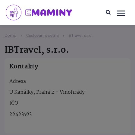
Domů
Cestování s dětmi
IBTravel, s.r.o.
IBTravel, s.r.o.
Kontakty
Adresa
U Kanálky, Praha 2 - Vinohrady
IČO
26463563