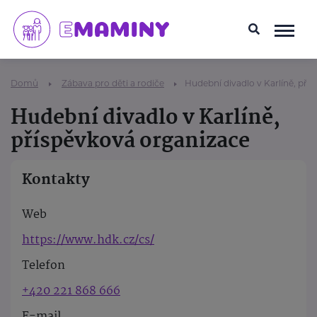
Domů
Zábava pro děti a rodiče
Hudební divadlo v Karlíně, pří
Hudební divadlo v Karlíně,
příspěvková organizace
Kontakty
Web
https://www.hdk.cz/cs/
Telefon
+420 221 868 666
E-mail