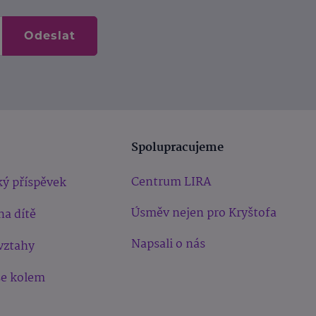
Odeslat
Spolupracujeme
Centrum LIRA
ý příspěvek
Úsměv nejen pro Kryštofa
na dítě
Napsali o nás
vztahy
še kolem