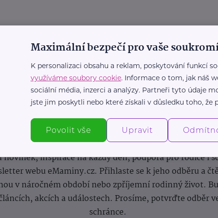
Maximální bezpečí pro vaše soukromí
K personalizaci obsahu a reklam, poskytování funkcí so
využíváme soubory cookie
. Informace o tom, jak náš w
sociální média, inzerci a analýzy. Partneři tyto údaje
jste jim poskytli nebo které získali v důsledku toho, že p
Newsletter
Povolit vše
Upravit
Odmítn
 novinek, inspirace na každý den, podpora pro rodiče i s
letter webu eMaminy.cz. Přihlaste se k jeho odběru a čt
ou v náročném období nebo zpříjemní rodinný život. Buď
článcích, akcích a událostech. Prosíme, potvrďte odběr v
schránce.