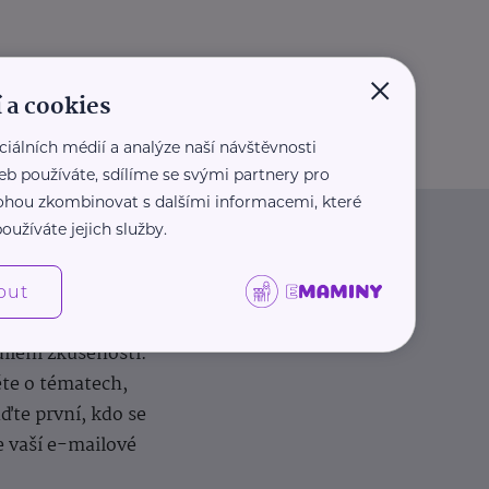
×
 a cookies
ciálních médií a analýze naší návštěvnosti
eb používáte, sdílíme se svými partnery pro
 mohou zkombinovat s dalšími informacemi, které
oužíváte jejich služby.
out
dílení zkušeností.
ěte o tématech,
te první, kdo se
e vaší e-mailové