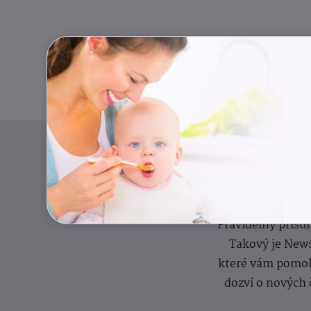
Pravidelný přísun
Takový je News
které vám pomoh
dozví o nových 