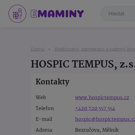
Domů
Rodičovství, partnerství a rodinný živ
HOSPIC TEMPUS, z.s
Kontakty
Web
www.hospictempus.cz
Telefon
+420 720 557 554
E-mail
hospic@hospictempus.c
Adresa
Bezručova, Mělník