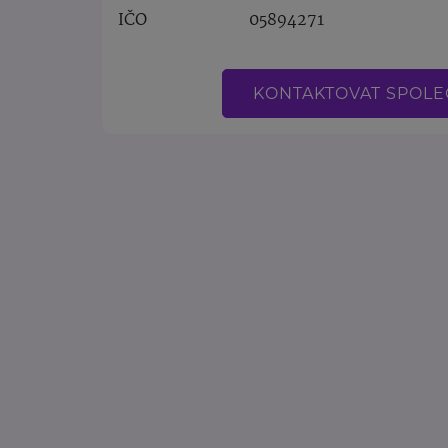
IČO
05894271
KONTAKTOVAT SPOL