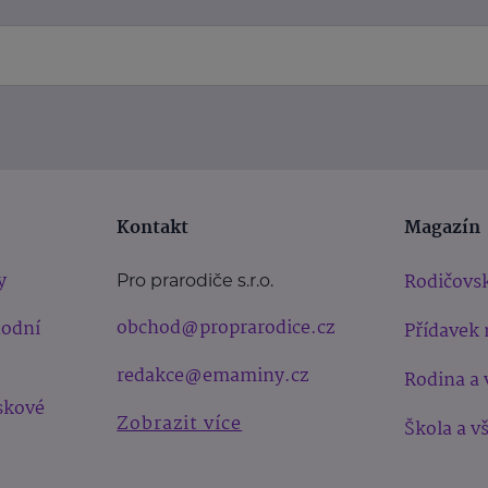
Kontakt
Magazín
y
Rodičovsk
Pro prarodiče s.r.o.
obchod@proprarodice.cz
hodní
Přídavek 
redakce@emaminy.cz
Rodina a 
skové
Zobrazit více
Škola a v