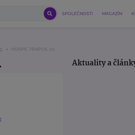
SPOLEČNOSTI
MAGAZÍN
K
ot
HOSPIC TEMPUS, z.s.
.
Aktuality a článk
z