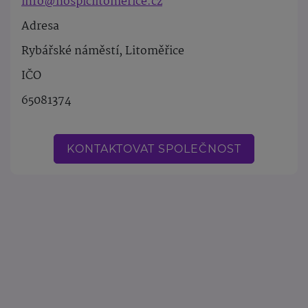
info@hospiclitomerice.cz
Adresa
Rybářské náměstí, Litoměřice
IČO
65081374
KONTAKTOVAT SPOLEČNOST