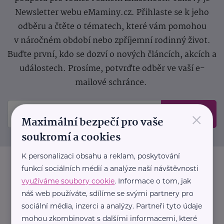
Newsletter webu eMaminy.cz. Přihlaste se k jeho
odběru a čtěte o tématech, které vám pomohou
v náročném období nebo zpříjemní rodinný život.
Buďte první, kdo se dozví o nových článcích, akcích a
událostech. Prosíme, potvrďte odběr ve vaší e-
mailové schránce.
×
Odeslat
Maximální bezpečí pro vaše
soukromí a cookies
K personalizaci obsahu a reklam, poskytování
funkcí sociálních médií a analýze naší návštěvnosti
využíváme soubory cookie
. Informace o tom, jak
náš web používáte, sdílíme se svými partnery pro
sociální média, inzerci a analýzy. Partneři tyto údaje
mohou zkombinovat s dalšími informacemi, které