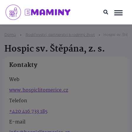
Domů
Rodičovství, partnerství a rodinný život
Hospic sv. Štěpán
Hospic sv. Štěpána, z. s.
Kontakty
Web
www.hospiclitomerice.cz
Telefon
+420 416 733 185
E-mail