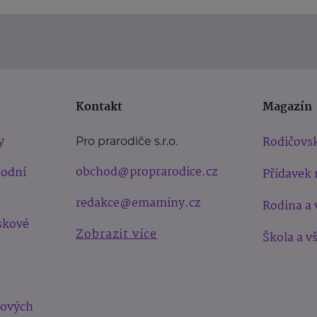
Kontakt
Magazín
y
Rodičovsk
Pro prarodiče s.r.o.
obchod@proprarodice.cz
hodní
Přídavek 
redakce@emaminy.cz
Rodina a 
skové
Zobrazit více
Škola a v
bových