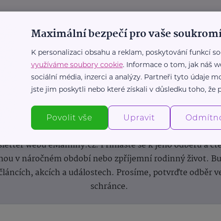
Maximální bezpečí pro vaše soukromí
K personalizaci obsahu a reklam, poskytování funkcí so
využíváme soubory cookie
. Informace o tom, jak náš w
sociální média, inzerci a analýzy. Partneři tyto údaje
jste jim poskytli nebo které získali v důsledku toho, že p
Newsletter
Povolit vše
Upravit
Odmítn
 novinek, inspirace na každý den, podpora pro rodiče i s
letter webu eMaminy.cz. Přihlaste se k jeho odběru a čt
ou v náročném období nebo zpříjemní rodinný život. Buď
článcích, akcích a událostech. Prosíme, potvrďte odběr v
schránce.