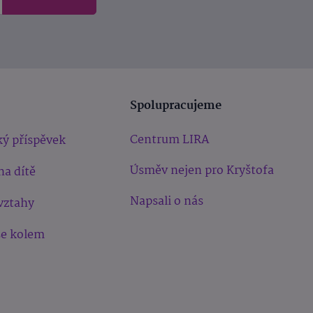
Spolupracujeme
Centrum LIRA
ý příspěvek
Úsměv nejen pro Kryštofa
na dítě
Napsali o nás
vztahy
še kolem