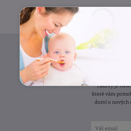
Pravidelný přísun
Takový je News
které vám pomoh
dozví o nových 