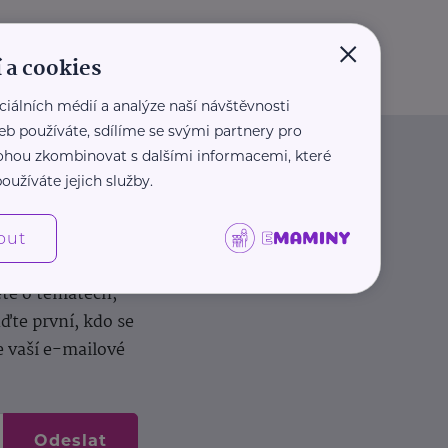
×
 a cookies
ciálních médií a analýze naší návštěvnosti
eb používáte, sdílíme se svými partnery pro
 mohou zkombinovat s dalšími informacemi, které
oužíváte jejich služby.
out
dílení zkušeností.
ěte o tématech,
te první, kdo se
e vaší e-mailové
Odeslat