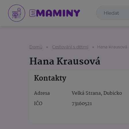
Domů
Cestování s dětmi
Hana Krausová
Hana Krausová
Kontakty
Adresa
Velká Strana, Dubicko
IČO
73160521