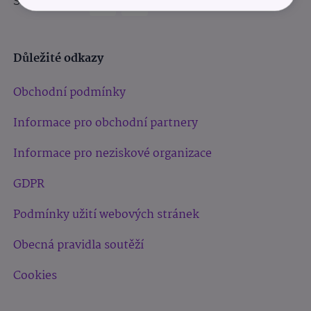
Sledujte nás:
Důležité odkazy
Obchodní podmínky
Informace pro obchodní partnery
Informace pro neziskové organizace
GDPR
Podmínky užití webových stránek
Obecná pravidla soutěží
Cookies