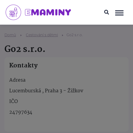
Domů
Cestování s dětmi
Go2 s.r.o.
Go2 s.r.o.
Kontakty
Adresa
Lucemburská , Praha 3 - Žižkov
IČO
24797634