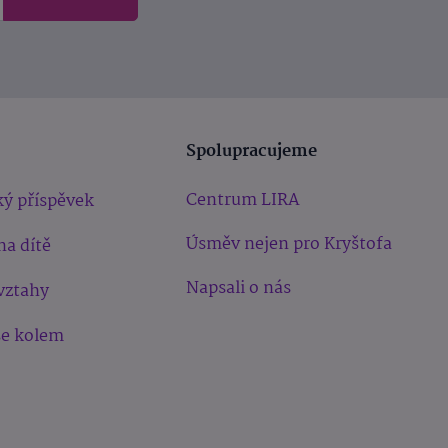
Spolupracujeme
Centrum LIRA
ý příspěvek
Úsměv nejen pro Kryštofa
na dítě
Napsali o nás
vztahy
še kolem