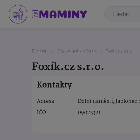
Domů
Cestování s dětmi
Foxík.cz s.r.o.
Foxík.cz s.r.o.
Kontakty
Adresa
Dolní náměstí, Jablonec 
IČO
09023321