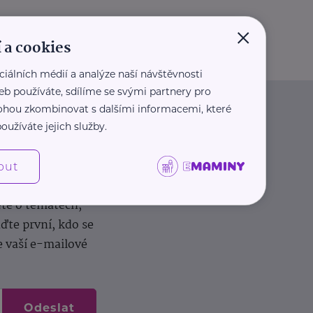
×
 a cookies
ciálních médií a analýze naší návštěvnosti
eb používáte, sdílíme se svými partnery pro
 mohou zkombinovat s dalšími informacemi, které
oužíváte jejich služby.
out
dílení zkušeností.
ěte o tématech,
te první, kdo se
e vaší e-mailové
Odeslat