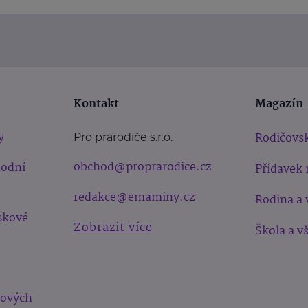
Kontakt
Magazín
y
Rodičovsk
Pro prarodiče s.r.o.
obchod@proprarodice.cz
hodní
Přídavek 
redakce@emaminy.cz
Rodina a 
skové
Zobrazit více
Škola a v
bových