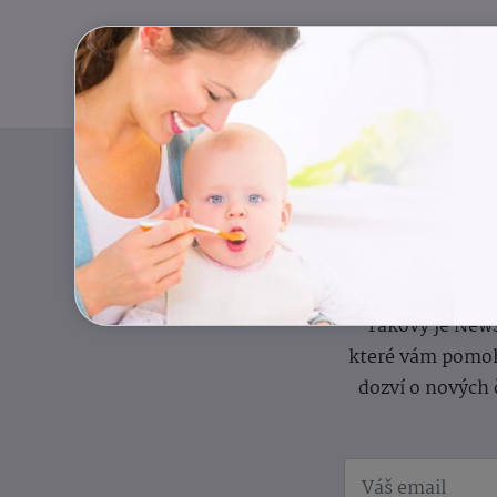
Pravidelný přísun
Takový je News
které vám pomoh
dozví o nových 