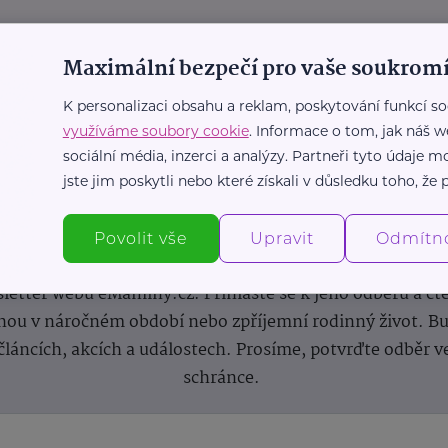
Maximální bezpečí pro vaše soukromí
K personalizaci obsahu a reklam, poskytování funkcí so
využíváme soubory cookie
. Informace o tom, jak náš w
sociální média, inzerci a analýzy. Partneři tyto údaje
jste jim poskytli nebo které získali v důsledku toho, že p
Newsletter
Povolit vše
Upravit
Odmítn
 novinek, inspirace na každý den, podpora pro rodiče i s
letter webu eMaminy.cz. Přihlaste se k jeho odběru a čt
ou v náročném období nebo zpříjemní rodinný život. Buď
článcích, akcích a událostech. Prosíme, potvrďte odběr v
schránce.