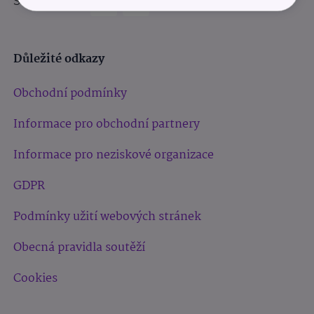
Sledujte nás:
Důležité odkazy
Obchodní podmínky
Informace pro obchodní partnery
Informace pro neziskové organizace
GDPR
Podmínky užití webových stránek
Obecná pravidla soutěží
Cookies