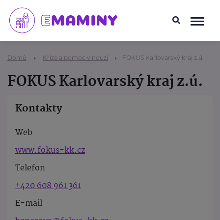
Domů
Krize a pomoc v nouzi
FOKUS Karlovarský kraj z.ú.
FOKUS Karlovarský kraj z.ú.
Kontakty
Web
www.fokus-kk.cz
Telefon
+420 608 961 361
E-mail