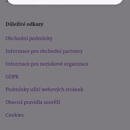
Sledujte nás:
Důležité odkazy
Obchodní podmínky
Informace pro obchodní partnery
Informace pro neziskové organizace
GDPR
Podmínky užití webových stránek
Obecná pravidla soutěží
Cookies