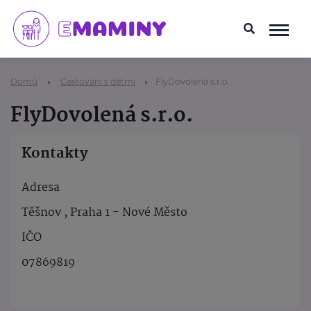
Domů
Cestování s dětmi
FlyDovolená s.r.o.
FlyDovolená s.r.o.
Kontakty
Adresa
Těšnov , Praha 1 - Nové Město
IČO
07869819