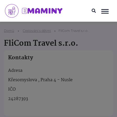
Domů
Cestování s dětmi
FliCom Travel s.r.o.
FliCom Travel s.r.o.
Kontakty
Adresa
Křesomyslova , Praha 4 - Nusle
IČO
24287393