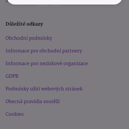
Sledujte nás:
Důležité odkazy
Obchodní podmínky
Informace pro obchodní partnery
Informace pro neziskové organizace
GDPR
Podmínky užití webových stránek
Obecná pravidla soutěží
Cookies