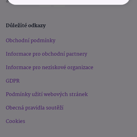
Sledujte nás:
Důležité odkazy
Obchodní podmínky
Informace pro obchodní partnery
Informace pro neziskové organizace
GDPR
Podmínky užití webových stránek
Obecná pravidla soutěží
Cookies