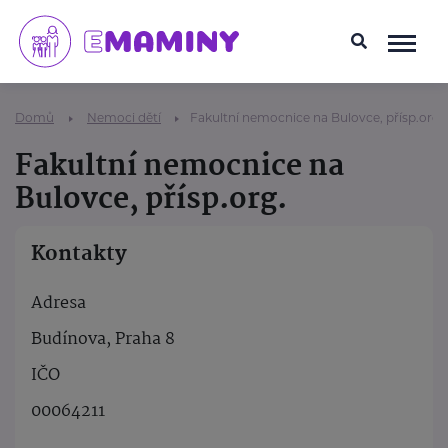
Domů
Nemoci dětí
Fakultní nemocnice na Bulovce, přísp.org.
Fakultní nemocnice na
Bulovce, přísp.org.
Kontakty
Adresa
Budínova, Praha 8
IČO
00064211