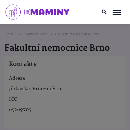
Domů
Nemoci dětí
Fakultní nemocnice Brno
Fakultní nemocnice Brno
Kontakty
Adresa
Jihlavská, Brno-město
IČO
65269705