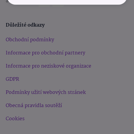
Sledujte nás:
Důležité odkazy
Obchodní podmínky
Informace pro obchodní partnery
Informace pro neziskové organizace
GDPR
Podmínky užití webových stránek
Obecná pravidla soutěží
Cookies