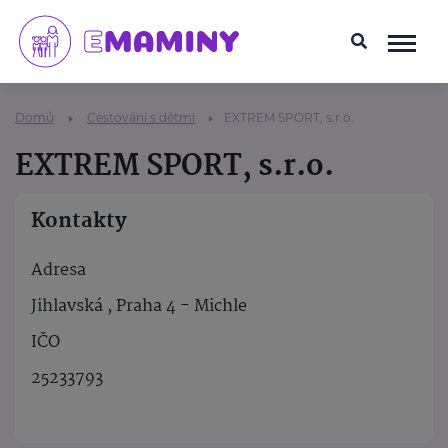
Domů
Cestování s dětmi
EXTREM SPORT, s.r.o.
EXTREM SPORT, s.r.o.
Kontakty
Adresa
Jihlavská , Praha 4 - Michle
IČO
25233793