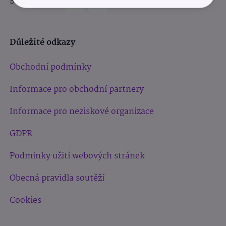
Sledujte nás:
Důležité odkazy
Obchodní podmínky
Informace pro obchodní partnery
Informace pro neziskové organizace
GDPR
Podmínky užití webových stránek
Obecná pravidla soutěží
Cookies