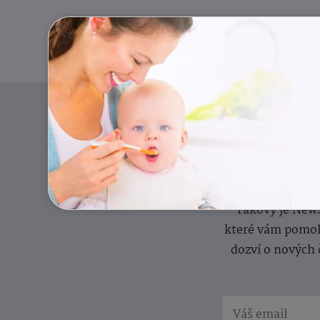
Pravidelný přísun
Takový je News
které vám pomoh
dozví o nových 