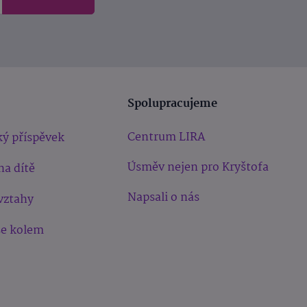
Spolupracujeme
Centrum LIRA
ý příspěvek
Úsměv nejen pro Kryštofa
na dítě
Napsali o nás
vztahy
še kolem