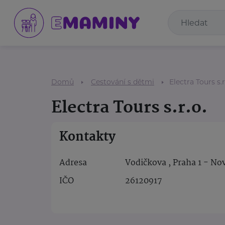
Domů
Cestování s dětmi
Electra Tours s.r
Electra Tours s.r.o.
Kontakty
Adresa
Vodičkova , Praha 1 - No
IČO
26120917