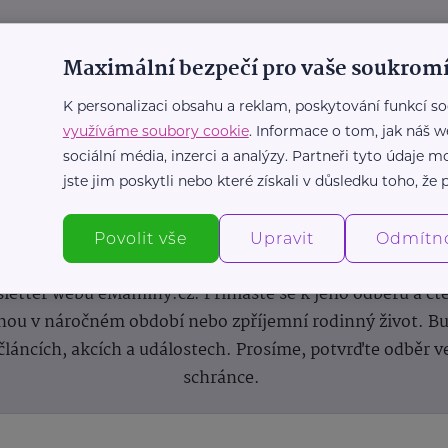
Maximální bezpečí pro vaše soukromí
K personalizaci obsahu a reklam, poskytování funkcí so
využíváme soubory cookie
. Informace o tom, jak náš w
sociální média, inzerci a analýzy. Partneři tyto údaje
jste jim poskytli nebo které získali v důsledku toho, že p
Newsletter
Povolit vše
Upravit
Odmítn
 novinek, inspirace na každý den, podpora pro rodiče i s
letter webu eMaminy.cz. Přihlaste se k jeho odběru a čt
ou v náročném období nebo zpříjemní rodinný život. Buď
článcích, akcích a událostech. Prosíme, potvrďte odběr v
schránce.