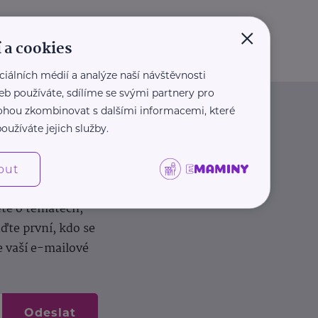
×
 a cookies
ciálních médií a analýze naší návštěvnosti
eb používáte, sdílíme se svými partnery pro
 mohou zkombinovat s dalšími informacemi, které
oužíváte jejich služby.
out
dílení zkušeností.
ěte o tématech,
te první, kdo se
e vaší e-mailové
Odeslat