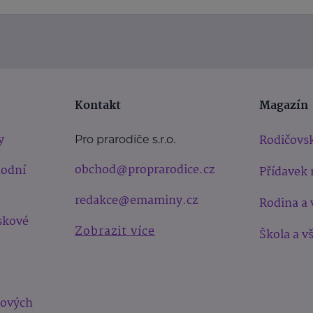
Kontakt
Magazín
y
Rodičovsk
Pro prarodiče s.r.o.
obchod@proprarodice.cz
hodní
Přídavek 
redakce@emaminy.cz
Rodina a 
skové
Zobrazit více
Škola a v
bových