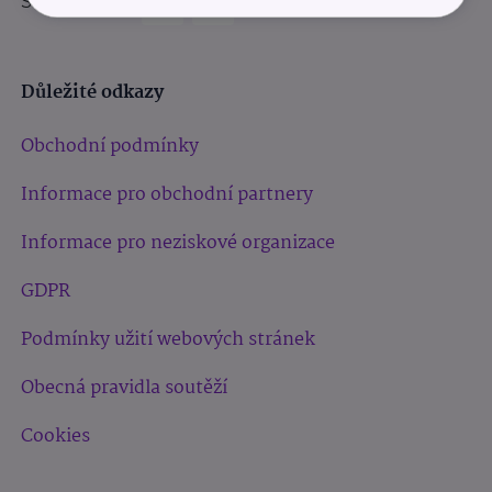
Sledujte nás:
Důležité odkazy
Obchodní podmínky
Informace pro obchodní partnery
Informace pro neziskové organizace
GDPR
Podmínky užití webových stránek
Obecná pravidla soutěží
Cookies