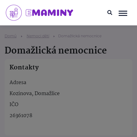
Domů
Nemoci dětí
Domažlická nemocnice
Domažlická nemocnice
Kontakty
Adresa
Kozinova, Domažlice
IČO
26361078