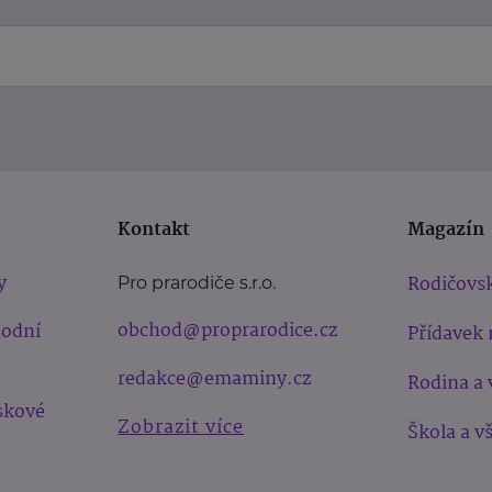
Kontakt
Magazín
y
Rodičovsk
Pro prarodiče s.r.o.
obchod@proprarodice.cz
hodní
Přídavek 
redakce@emaminy.cz
Rodina a 
skové
Zobrazit více
Škola a v