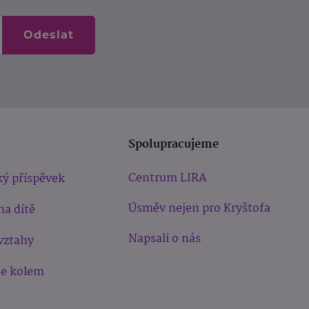
Odeslat
Spolupracujeme
Centrum LIRA
ý příspěvek
Úsměv nejen pro Kryštofa
na dítě
Napsali o nás
vztahy
še kolem