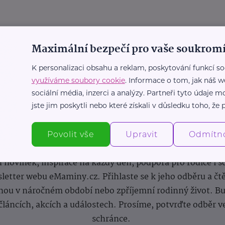
Maximální bezpečí pro vaše soukromí
K personalizaci obsahu a reklam, poskytování funkcí so
využíváme soubory cookie
. Informace o tom, jak náš w
sociální média, inzerci a analýzy. Partneři tyto údaje
jste jim poskytli nebo které získali v důsledku toho, že p
Newsletter
Povolit vše
Upravit
Odmítn
 novinek, inspirace na každý den, podpora pro rodiče i s
letter webu eMaminy.cz. Přihlaste se k jeho odběru a čt
ou v náročném období nebo zpříjemní rodinný život. Buď
článcích, akcích a událostech. Prosíme, potvrďte odběr v
schránce.