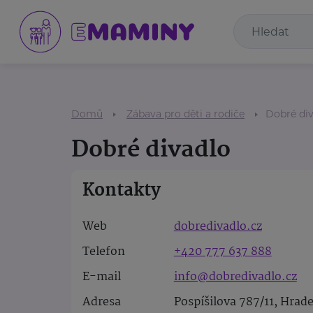
Domů
Zábava pro děti a rodiče
Dobré di
Dobré divadlo
Kontakty
Web
dobredivadlo.cz
Telefon
+420 777 637 888
E-mail
info@dobredivadlo.cz
Adresa
Pospíšilova 787/11, Hrad