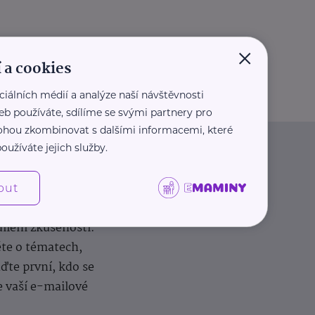
×
 a cookies
ciálních médií a analýze naší návštěvnosti
eb používáte, sdílíme se svými partnery pro
 mohou zkombinovat s dalšími informacemi, které
oužíváte jejich služby.
out
dílení zkušeností.
ěte o tématech,
te první, kdo se
e vaší e-mailové