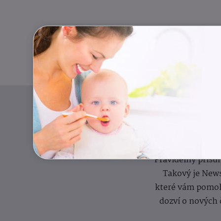
Pravidelný přísun
Takový je News
které vám pomoh
dozví o nových 