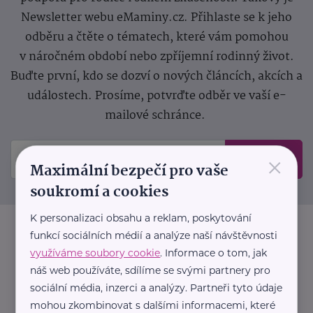
Newsletter webu eMaminy.cz. Přihlaste se k jeho
odběru a čtěte o tématech, které vám pomohou
v náročném období nebo zpříjemní rodinný život.
Buďte první, kdo se dozví o nových článcích, akcích a
událostech. Prosíme, potvrďte odběr ve vaší e-
mailové schránce.
×
Odeslat
Maximální bezpečí pro vaše
soukromí a cookies
K personalizaci obsahu a reklam, poskytování
funkcí sociálních médií a analýze naší návštěvnosti
využíváme soubory cookie
. Informace o tom, jak
náš web používáte, sdílíme se svými partnery pro
sociální média, inzerci a analýzy. Partneři tyto údaje
mohou zkombinovat s dalšími informacemi, které