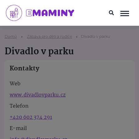
Domů
Zábava pro děti a rodiče
Divadlo v parku
Divadlo v parku
Kontakty
Web
www.divadlovparku.cz
Telefon
+420 602 374 291
E-mail