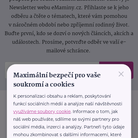
Newsletter webu eMaminy.cz. Přihlaste se k jeho
odběru a čtěte o tématech, které vám pomohou
v náročném období nebo zpříjemní rodinný život.
Buďte první, kdo se dozví o nových článcích, akcích a
událostech. Prosíme, potvrďte odběr ve vaší e-
mailové schránce.
×
Odeslat
Maximální bezpečí pro vaše
soukromí a cookies
K personalizaci obsahu a reklam, poskytování
funkcí sociálních médií a analýze naší návštěvnosti
využíváme soubory cookie
. Informace o tom, jak
náš web používáte, sdílíme se svými partnery pro
sociální média, inzerci a analýzy. Partneři tyto údaje
mohou zkombinovat s dalšími informacemi, které