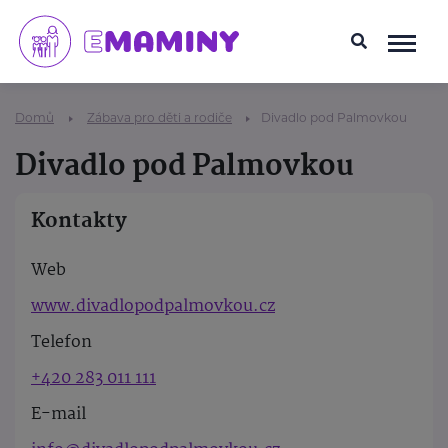
Domů
Zábava pro děti a rodiče
Divadlo pod Palmovkou
Divadlo pod Palmovkou
Kontakty
Web
www.divadlopodpalmovkou.cz
Telefon
+420 283 011 111
E-mail