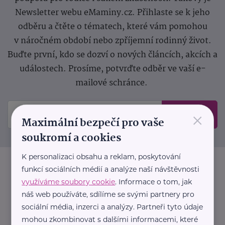
Newsletter webu eMaminy.cz. Přihlaste se k jeho
odběru a čtěte o tématech, které vám pomohou
v náročném období nebo zpříjemní rodinný život.
Buďte první, kdo se dozví o nových článcích, akcích a
událostech. Prosíme, potvrďte odběr ve vaší e-
mailové schránce.
×
Odeslat
Maximální bezpečí pro vaše
soukromí a cookies
K personalizaci obsahu a reklam, poskytování
funkcí sociálních médií a analýze naší návštěvnosti
využíváme soubory cookie
. Informace o tom, jak
náš web používáte, sdílíme se svými partnery pro
sociální média, inzerci a analýzy. Partneři tyto údaje
mohou zkombinovat s dalšími informacemi, které