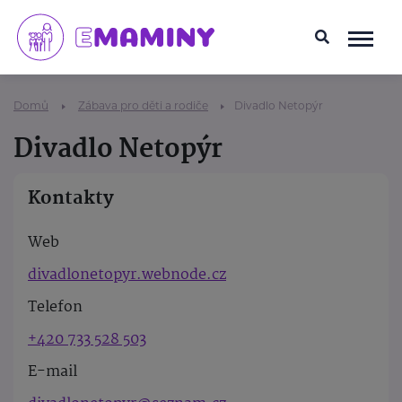
Domů
Zábava pro děti a rodiče
Divadlo Netopýr
Divadlo Netopýr
Kontakty
Web
divadlonetopyr.webnode.cz
Telefon
+420 733 528 503
E-mail