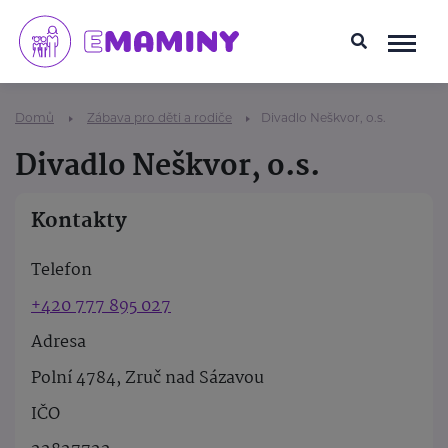
Domů
Zábava pro děti a rodiče
Divadlo Neškvor, o.s.
Divadlo Neškvor, o.s.
Kontakty
Telefon
+420 777 895 027
Adresa
Polní 4784, Zruč nad Sázavou
IČO