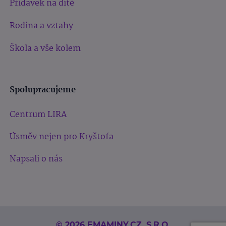
Přídavek na dítě
Rodina a vztahy
Škola a vše kolem
Spolupracujeme
Centrum LIRA
Úsměv nejen pro Kryštofa
Napsali o nás
© 2026 EMAMINY.CZ, S.R.O.