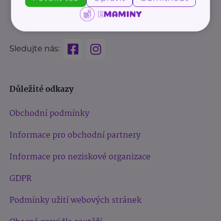
Sledujte nás:
Důležité odkazy
Obchodní podmínky
Informace pro obchodní partnery
Informace pro neziskové organizace
GDPR
Podmínky užití webových stránek