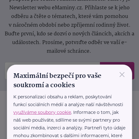
Newsletter webu eMaminy.cz. Přihlaste se k jeho
odběru a čtěte o tématech, které vám pomohou
v náročném období nebo zpříjemní rodinný život.
Buďte první, kdo se dozví o nových článcích, akcích a
událostech. Prosíme, potvrďte odběr ve vaší e-
mailové schránce.
×
Odeslat
Maximální bezpečí pro vaše
soukromí a cookies
K personalizaci obsahu a reklam, poskytování
funkcí sociálních médií a analýze naší návštěvnosti
využíváme soubory cookie
. Informace o tom, jak
náš web používáte, sdílíme se svými partnery pro
sociální média, inzerci a analýzy. Partneři tyto údaje
mohou zkombinovat s dalšími informacemi, které