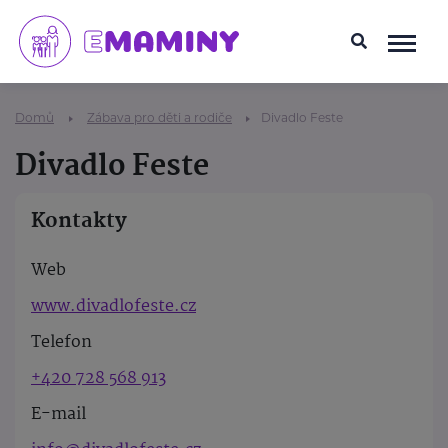
Domů
Zábava pro děti a rodiče
Divadlo Feste
Divadlo Feste
Kontakty
Web
www.divadlofeste.cz
Telefon
+420 728 568 913
E-mail