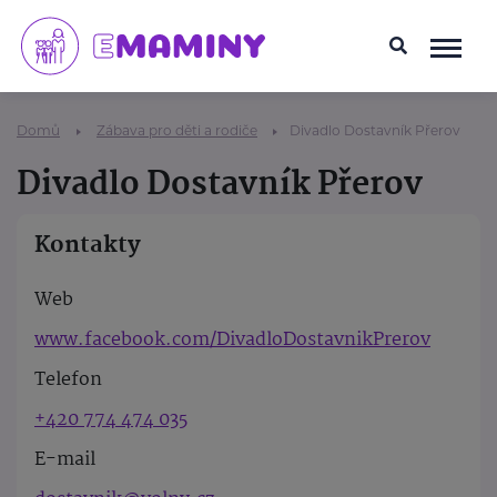
Domů
Zábava pro děti a rodiče
Divadlo Dostavník Přerov
Divadlo Dostavník Přerov
Kontakty
Web
www.facebook.com/DivadloDostavnikPrerov
Telefon
+420 774 474 035
E-mail