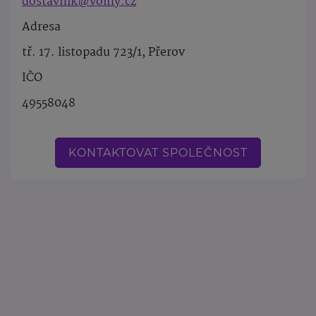
dostavnik@volny.cz
Adresa
tř. 17. listopadu 723/1, Přerov
IČO
49558048
KONTAKTOVAT SPOLEČNOST