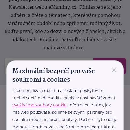
Newsletter webu eMaminy.cz. Přihlaste se k jeho
odběru a čtěte o tématech, které vám pomohou
v náročném období nebo zpříjemní rodinný život.
Buďte první, kdo se dozví o nových článcích, akcích a
událostech. Prosíme, potvrďte odběr ve vaší e-
mailové schránce.
×
Odeslat
Maximální bezpečí pro vaše
soukromí a cookies
K personalizaci obsahu a reklam, poskytování
funkcí sociálních médií a analýze naší návštěvnosti
využíváme soubory cookie
. Informace o tom, jak
náš web používáte, sdílíme se svými partnery pro
sociální média, inzerci a analýzy. Partneři tyto údaje
mohou zkombinovat s dalšími informacemi, které