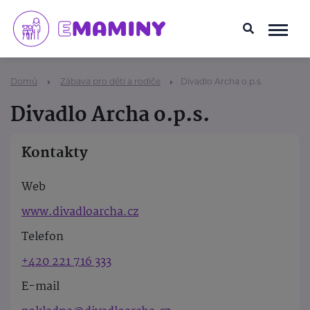
Domů
Zábava pro děti a rodiče
Divadlo Archa o.p.s.
Divadlo Archa o.p.s.
Kontakty
Web
www.divadloarcha.cz
Telefon
+420 221 716 333
E-mail