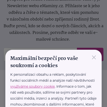
Newsletter webu eMaminy.cz. Přihlaste se k jeho
odběru a čtěte o tématech, které vám pomohou
v náročném období nebo zpříjemní rodinný život.
Buďte první, kdo se dozví o nových článcích, akcích a
událostech. Prosíme, potvrďte odběr ve vaší e-
mailové schránce.
×
Odeslat
Maximální bezpečí pro vaše
soukromí a cookies
K personalizaci obsahu a reklam, poskytování
funkcí sociálních médií a analýze naší návštěvnosti
využíváme soubory cookie
. Informace o tom, jak
náš web používáte, sdílíme se svými partnery pro
sociální média, inzerci a analýzy. Partneři tyto údaje
mohou zkombinovat s dalšími informacemi, které