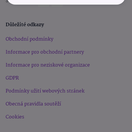
Sledujte nás:
Důležité odkazy
Obchodní podmínky
Informace pro obchodní partnery
Informace pro neziskové organizace
GDPR
Podmínky užití webových stránek
Obecná pravidla soutěží
Cookies