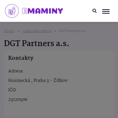
Domů
Cestování s dětmi
DGT Partners a.s.
DGT Partners a.s.
Kontakty
Adresa
Husinecká , Praha 3 - Žižkov
IČO
25120506